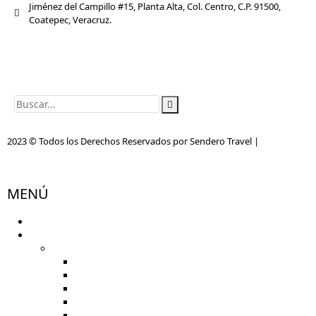
Jiménez del Campillo #15, Planta Alta, Col. Centro, C.P. 91500,
Coatepec, Veracruz.
ventas@senderotravel.com
(228) 816 2505
(228) 138 0691
2023 © Todos los Derechos Reservados por Sendero Travel |
Desarrollo
Web por MQV.BIZ
MENÚ
Inicio
Tours
De un día
Tour Senderos del Café
Tour Senderos de la Orquídea
Coatepec y Xico: Pueblos Mágicos
Xalapa Cultural
Naolinco, Calzado y Alfarería