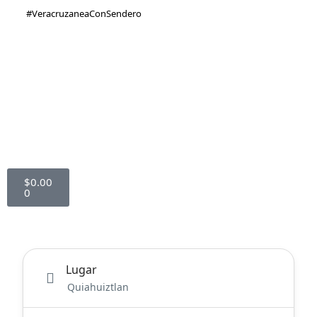
#VeracruzaneaConSendero
(228) 816 2505
(228) 138 0691
ventas@senderotravel.com
$
0.00
0
MI CUENTA
Lugar