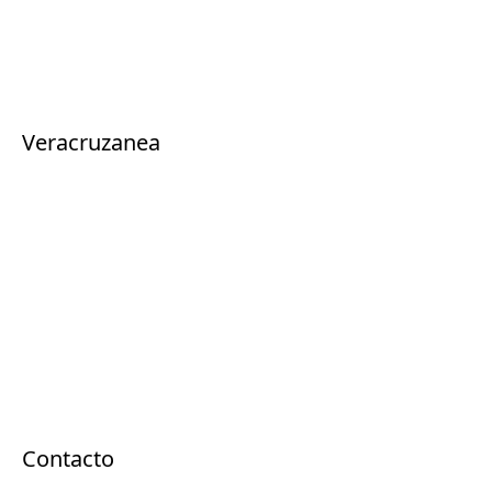
Coatepec y Xico: Pueblos Mágicos [THD]
Xalapa Cultural [THD]
Naolinco: Calzado y Alfarería [THD]
Xico: Senderismo y Tradiciones [THD]
Ruta V Centenario
Veracruzanea
Coatepec
Orizaba
Xalapa
Coscomatepec
Xico
Naolinco
Quiahuiztlan
Zozocolco
El Tajín
Papantla
Los Tuxtlas
Veracruz / Boca del Río
Contacto