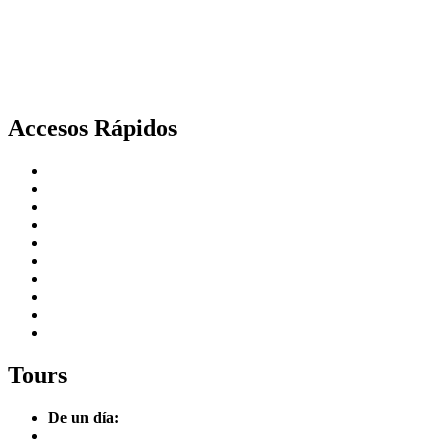
(228) 816 2505
(228) 138 0691
Facebook
Instagram
Youtube
Accesos Rápidos
Inicio
Empresas Team Work
Viajes de Incentivos
Bodas Destino
Internacional
Nosotros
Blog
Contacto
Términos y Condiciones
Aviso de Privacidad
Tours
De un día:
Tour Senderos del Café