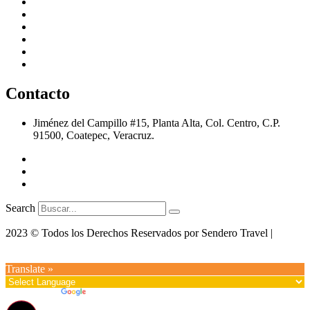
Quiahuiztlan
Zozocolco
El Tajín
Papantla
Los Tuxtlas
Veracruz / Boca del Río
Contacto
Jiménez del Campillo #15, Planta Alta, Col. Centro, C.P.
91500, Coatepec, Veracruz.
ventas@senderotravel.com
(228) 816 2505
(228) 138 0691
Search
2023 © Todos los Derechos Reservados por Sendero Travel |
Desarrollo Web por MQV.BIZ
Translate »
Powered by
Translate