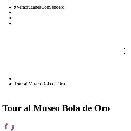
#VeracruzaneaConSendero
(228) 816 2505
(228) 138 0691
ventas@senderotravel.com
Facebook
Instagram
Youtube
$
0.00
0
Cart
MI CUENTA
Inicio
Tour al Museo Bola de Oro
Tour al Museo Bola de Oro