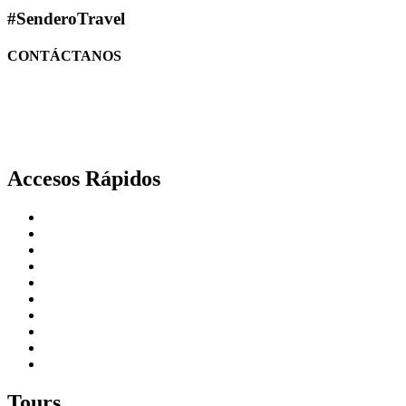
#SenderoTravel
CONTÁCTANOS
(228) 816 2505
(228) 138 0691
Facebook
Instagram
Youtube
Accesos Rápidos
Inicio
Empresas Team Work
Viajes de Incentivos
Bodas Destino
Internacional
Nosotros
Blog
Contacto
Términos y Condiciones
Aviso de Privacidad
Tours