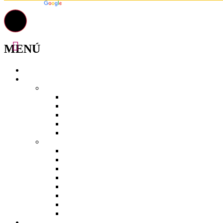
Powered by
Translate
MENÚ
Inicio
Tours
De un día
Tour Senderos del Café
Tour Senderos de la Orquídea
Coatepec y Xico: Pueblos Mágicos
Xalapa Cultural
Naolinco, Calzado y Alfarería
Con hospedaje
Tour al Museo Bola de Oro
De la Vainilla al Café Veracruz
Travesía en la Región del Café
Tour Senderos del Café [paquete]
Tour Senderos de la Orquídea [THD]
Xico y Coatepec: Pueblos Mágicos [paquete]
Tour en Xalapa Paquete
Naolinco: Calzado y Alfarería [THD]
Aviturismo