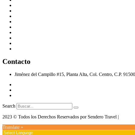
Coscomatepec
Xico
Naolinco
Quiahuiztlan
Zozocolco
El Tajín
Papantla
Los Tuxtlas
Veracruz / Boca del Río
Contacto
Jiménez del Campillo #15, Planta Alta, Col. Centro, C.P. 9150
ventas@senderotravel.com
(228) 816 2505
(228) 138 0691
Search
2023 © Todos los Derechos Reservados por Sendero Travel |
Desarr
Translate »