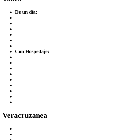
De un día:
Tour Senderos del Café
Xico, Senderismo y Tradiciones
Tour Senderos de la Orquídea
Coatepec y Xico: Pueblos Mágicos
Xalapa Cultural
Naolinco, Calzado y Alfarería
Con Hospedaje:
De la Vainilla al Café Veracruz
Travesía en la Región
Tour Senderos del Café [THD]
Tour Senderos de la Orquídea [THD]
Coatepec y Xico: Pueblos Mágicos [THD]
Xalapa Cultural [THD]
Naolinco: Calzado y Alfarería [THD]
Xico: Senderismo y Tradiciones [THD]
Ruta V Centenario
Veracruzanea
Coatepec
Orizaba
Xalapa