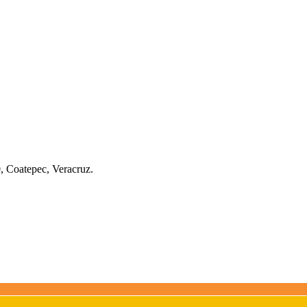
0, Coatepec, Veracruz.
ollo Web por MQV.BIZ