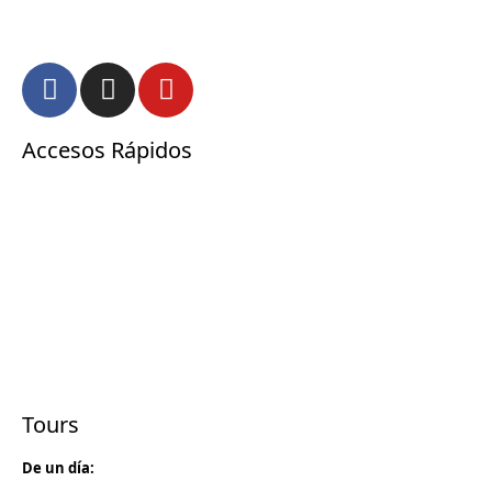
Accesos Rápidos
Inicio
Empresas Team Work
Viajes de Incentivos
Bodas Destino
Internacional
Nosotros
Blog
Contacto
Términos y Condiciones
Aviso de Privacidad
Tours
De un día:
Tour Senderos del Café