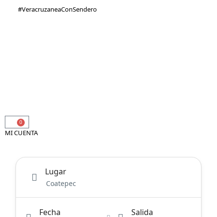
#VeracruzaneaConSendero
(228) 816 2505
(228) 138 0691
ventas@senderotravel.com
0
MI CUENTA
Lugar
Fecha
Salida