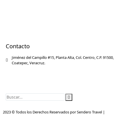
Naolinco
Quiahuiztlan
Zozocolco
El Tajín
Papantla
Los Tuxtlas
Veracruz / Boca del Río
Contacto
Jiménez del Campillo #15, Planta Alta, Col. Centro, C.P. 91500,
Coatepec, Veracruz.
ventas@senderotravel.com
(228) 816 2505
(228) 138 0691
2023 © Todos los Derechos Reservados por Sendero Travel |
Desarrollo
Web por MQV.BIZ